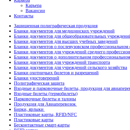
Карьера
Карьера
Вакансии
Контакты
Защищенная полиграфическая продукция
Бланки документов для медицинских учреждений
Бланки документов для общеобразовательных учреждени
Бланки документов для высших учебных заведений
Бланки документов о послевузовском профессиональном
Бланки документов для учреждений среднего профессион
Бланки документов о дополнительном профессиональном
Бланки документов для учреждений транспорта
Бланки документов для учреждений сельского хозяйства
Бланки охотничьих билетов и разрешений
Бланки удостоверений
Полиграфическая защита
Входные и парковочные билеты, продукция для авиапере
Входные билеты (термобилеты)
Парковочные билеты и талоны
Продукция для Авиаперевозок
Бирки, ярлыки
Пластиковые карты, RFID/NFC
Пластиковые карты
Бесконтактные смарт-карты