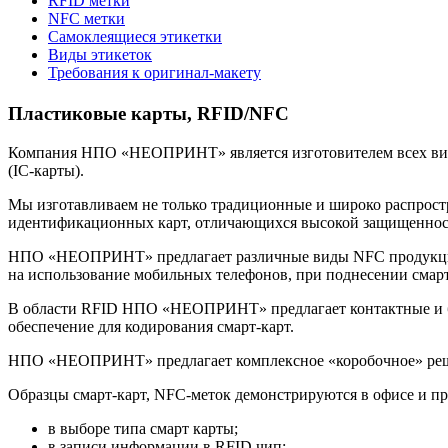
RFID метки
NFC метки
Самоклеящиеся этикетки
Виды этикеток
Требования к оригинал-макету
Пластиковые карты, RFID/NFC
Компания НПО «НЕОПРИНТ» является изготовителем всех видо
(IC-карты).
Мы изготавливаем не только традиционные и широко распростр
идентификационных карт, отличающихся высокой защищеннос
НПО «НЕОПРИНТ» предлагает различные виды NFC продукции 
на использование мобильных телефонов, при поднесении смар
В области RFID НПО «НЕОПРИНТ» предлагает контактные и бе
обеспечение для кодирования смарт-карт.
НПО «НЕОПРИНТ» предлагает комплексное «коробочное» реше
Образцы смарт-карт, NFC-меток демонстрируются в офисе и 
в выборе типа смарт карты;
в записи информации в RFID чип;