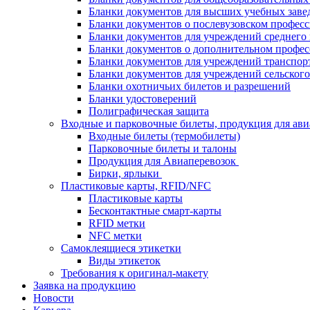
Бланки документов для высших учебных заве
Бланки документов о послевузовском профес
Бланки документов для учреждений среднего
Бланки документов о дополнительном профес
Бланки документов для учреждений транспор
Бланки документов для учреждений сельского
Бланки охотничьих билетов и разрешений
Бланки удостоверений
Полиграфическая защита
Входные и парковочные билеты, продукция для ави
Входные билеты (термобилеты)
Парковочные билеты и талоны
Продукция для Авиаперевозок
Бирки, ярлыки
Пластиковые карты, RFID/NFC
Пластиковые карты
Бесконтактные смарт-карты
RFID метки
NFC метки
Самоклеящиеся этикетки
Виды этикеток
Требования к оригинал-макету
Заявка на продукцию
Новости